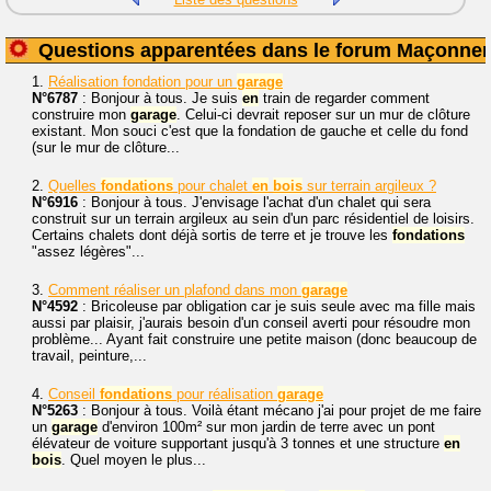
Questions apparentées dans le forum Maçonner
1.
Réalisation fondation pour un
garage
N°6787
: Bonjour à tous. Je suis
en
train de regarder comment
construire mon
garage
. Celui-ci devrait reposer sur un mur de clôture
existant. Mon souci c'est que la fondation de gauche et celle du fond
(sur le mur de clôture...
2.
Quelles
fondations
pour chalet
en
bois
sur terrain argileux ?
N°6916
: Bonjour à tous. J'envisage l'achat d'un chalet qui sera
construit sur un terrain argileux au sein d'un parc résidentiel de loisirs.
Certains chalets dont déjà sortis de terre et je trouve les
fondations
"assez légères"...
3.
Comment réaliser un plafond dans mon
garage
N°4592
: Bricoleuse par obligation car je suis seule avec ma fille mais
aussi par plaisir, j'aurais besoin d'un conseil averti pour résoudre mon
problème... Ayant fait construire une petite maison (donc beaucoup de
travail, peinture,...
4.
Conseil
fondations
pour réalisation
garage
N°5263
: Bonjour à tous. Voilà étant mécano j'ai pour projet de me faire
un
garage
d'environ 100m² sur mon jardin de terre avec un pont
élévateur de voiture supportant jusqu'à 3 tonnes et une structure
en
bois
. Quel moyen le plus...