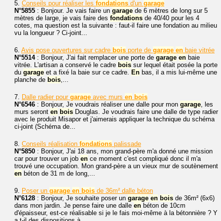
5.
Conseils pour réaliser les
fondations
d'un
garage
N°5855
: Bonjour. Je vais faire un
garage
de 6 mètres de long sur 5
mètres de large, je vais faire des
fondations
de 40/40 pour les 4
cotes, ma question est la suivante : faut-il faire une fondation au milieu
vu la longueur ? Ci-joint...
6.
Avis pose ouvertures sur cadre
bois
porte de
garage
en
baie vitrée
N°5514
: Bonjour, J'ai fait remplacer une porte de
garage
en
baie
vitrée. L'artisan a conservé le cadre
bois
sur lequel était posée la porte
du
garage
et a fixé la baie sur ce cadre.
En
bas, il a mis lui-même une
planche de
bois
,...
7.
Dalle radier pour
garage
avec murs
en
bois
N°6546
: Bonjour, Je voudrais réaliser une dalle pour mon
garage
, les
murs seront
en
bois
Douglas. Je voudrais faire une dalle de type radier
avec le produit Misapor et j'aimerais appliquer la technique du schéma
ci-joint (Schéma de...
8.
Conseils réalisation
fondations
palissade
N°5850
: Bonjour, J'ai 18 ans, mon grand-père m'a donné une mission
car pour trouver un job
en
ce moment c'est compliqué donc il m'a
trouvé une occupation. Mon grand-père a un vieux mur de soutènement
en
béton de 31 m de long,...
9.
Poser un
garage
en
bois
de 36m² dalle béton
N°6128
: Bonjour, Je souhaite poser un
garage
en
bois
de 36m² (6x6)
dans mon jardin. Je pense faire une dalle
en
béton de 10cm
d'épaisseur, est-ce réalisable si je le fais moi-même à la bétonnière ? Y
a t-il des dispositions à...