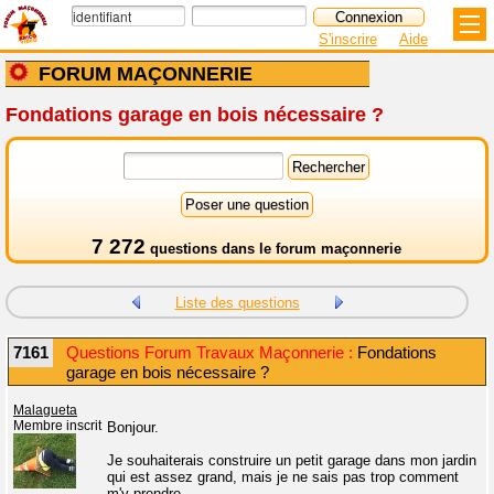
S'inscrire
Aide
FORUM MAÇONNERIE
Fondations garage en bois nécessaire ?
7 272
questions dans le
forum maçonnerie
Liste des questions
7161
Questions Forum Travaux Maçonnerie :
Fondations
garage en bois nécessaire ?
Malagueta
Membre inscrit
Bonjour.
Je souhaiterais construire un petit garage dans mon jardin
qui est assez grand, mais je ne sais pas trop comment
m'y prendre.