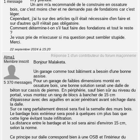
1 message
Un ami m'a recommandé de le construire en ossature
bois, car c'est moins cher et ne demande pas de fondations car c'est
léger.
Cependant, j'ai lu sur des articles qu'il était nécessaire d'en faire et
sur d'autres qu'il n'était pas obligatoire.
Comment détermine-t-on s'il faut faire des fondations et tout le reste
?
Je vous prie de m'excuser si ma question peut sembler stupide.
Merci.
22 septembre 2024 à 15:20
Réponse 1 d'un contributeur du forum maçonnerie
Alma1
Membre inscrit
Bonjour Malaketa.
Un garage comme tout bâtiment a besoin d'une bonne
assise.
Pour un garage de faibles dimensions monté en
5 370 messages
ossature bois, une bonne solution serait une dalle de
béton sur cassis de pierres. En périphérie, sauf bien sûr au niveau du
portail, vous montez un rang de blocs à bancher de 15 cm
d'épaisseur avec des aiguilles en acier pénétrant avant séchage dans
la dalle.
Sur ce rang parfaitement dressé sera fixé la semelle des murs bois.
Le bardage bois extérieur sera posé à quelques cm plus bas que
cette ligne évitant toute infiltration.
La distance entre le bardage et le sol sera ainsi d'environ 15 cm,
selon la norme.
Ce principe sur dalle correspond bien à une OSB et l'intérieur du