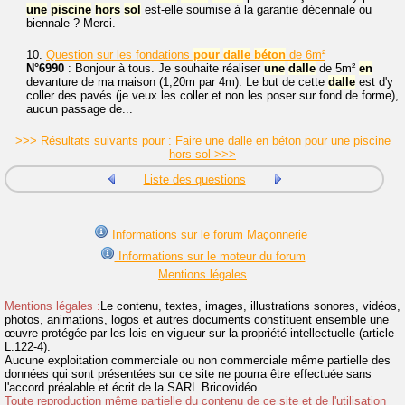
une
piscine
hors
sol
est-elle soumise à la garantie décennale ou
biennale ? Merci.
10.
Question sur les fondations
pour
dalle
béton
de 6m²
N°6990
: Bonjour à tous. Je souhaite réaliser
une
dalle
de 5m²
en
devanture de ma maison (1,20m par 4m). Le but de cette
dalle
est d'y
coller des pavés (je veux les coller et non les poser sur fond de forme),
aucun passage de...
>>> Résultats suivants pour : Faire une dalle en béton pour une piscine
hors sol >>>
Liste des questions
Informations sur le forum Maçonnerie
Informations sur le moteur du forum
Mentions légales
Mentions légales :
Le contenu, textes, images, illustrations sonores, vidéos,
photos, animations, logos et autres documents constituent ensemble une
œuvre protégée par les lois en vigueur sur la propriété intellectuelle (article
L.122-4).
Aucune exploitation commerciale ou non commerciale même partielle des
données qui sont présentées sur ce site ne pourra être effectuée sans
l'accord préalable et écrit de la SARL Bricovidéo.
Toute reproduction même partielle du contenu de ce site et de l'utilisation