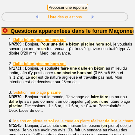
Liste des questions
Questions apparentées dans le forum Maçonner
1.
Dalle
béton
piscine
hors
sol
N°6509
: Bonjour.
Pour
une
dalle
béton
piscine
hors
sol
, je voudrais
savoir quoi mettre
en
tout venant, j'ai trouvé "gravier non traité type A
diorite 0/20 mm". Merci par avance.
2.
Dalle
béton
piscine
hors
sol
N°1731
: Bonjour, je souhaite
faire
une
dalle
en
béton
au milieu du
jardin, afin d'y positionner
une
piscine
hors
sol
(3.65mx5.65m et
h=1.2m). Le
sol
est de nature argileuse et travaille pas mal. Mon
intention est de décaisser sur 25cm de...
3.
Solution mur plage
piscine
N°6530
: Bonjour tout le monde, J'envisage de
faire
faire
un mur ou
dalle
(je sais pas comment on doit appeler ça)
pour
une
future plage
piscine
. Dimensions : L : 3 m, l : 1.6 m, h : 0.4 m. Particularités :
Deux faces de ce...
4.
Maison
en
pierre et
sol
de la cave
en
pierre réaliser
dalle
à la chaux
N°5545
: Bonjour, J'ai acheté
une
maison Limousine (
en
pierre) que je
retape. Je voulais avoir vos avis. J'ai fait un sondage au niveau des
murs, je suis à 40 cm de profondeur et je ne suis toujours pas aux