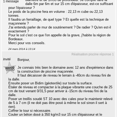
1 message
dalle 6m par 6m et sur 15 cm d'épaisseur, est-ce suffisant
pour l'épaisseur ?
Le poids de la piscine fera en volume : 22,13 m cube ou 22,13
tonnes.
Il faudra un ferraillage, de quel type ? Et quelle est la technique de
maçonnerie ?
J'ai entendu parler de mur de soutènement ? De radier ? Qu'en est-il
exactement ?
Pour le sol c'est ce que l'on appelle de la grave, j'habite la région de
Bordeaux.
Merci pour vos conseils.
24 mars 2014 à 13:14
Réalisation piscine réponse 1
Invité
Bonjour,
Je connais très bien le domaine avec 12 ans d'expérience dans
la construction de piscine maçonnée.
Il faut décaisser de niveau le terrain à -40cm du niveau fini de
la dalle.
Ensuite poser un Bidim (géotextile) sur toute la surface.
Étaler de niveau et compacter à la plaque vibrante une couche de 25
cm de tout venant 0/31,5 pour arriver à -15cm du niveau fini de la
dalle.
Poser un treillis soudé ST 10 avec des cales pour le maintenir relevé
de 5 à 7 cm (il ne doit pas être posé à même le sol sinon il sert à
rien).
Coffrer le tour si nécessaire.
Couler un béton dosé à 350 kg/m3 sur 15 cm d'épaisseur et le