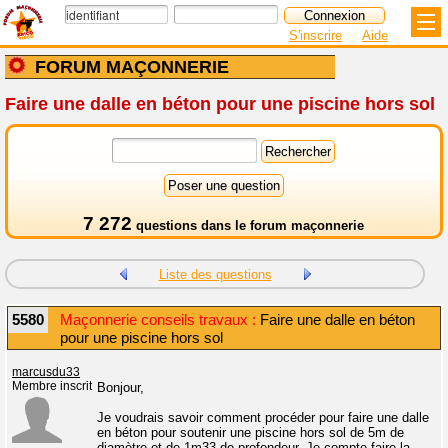
S'inscrire
Aide
FORUM MAÇONNERIE
Faire une dalle en béton pour une piscine hors sol
7 272
questions dans le
forum maçonnerie
Liste des questions
5580
Maçonnerie conseils travaux :
Faire une dalle en béton
pour une piscine hors sol
marcusdu33
Membre inscrit
Bonjour,
Je voudrais savoir comment procéder pour faire une dalle
en béton pour soutenir une piscine hors sol de 5m de
diamètre et de 1m33 de profondeur. Je compte faire la