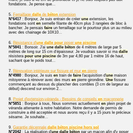
fondations. Je pense que...
5.
Ferraillage
dalle
de
béton
extension
N°6417
: Bonjour, Je suis entrain de créer
une
extension, les
fondations sont
en
semelle filante de 40cm plus 3 rangées de bloc à
bancher. Je pensais
faire
un ferraillage sur le pourtour plus un au milieu
avec des chainage de 10X10...
6.
Résistance d'
une
dalle
pour
poser
une
piscine
N°5841
: Bonsoir. J'ai
une
dalle
béton
de 4 mètres de large par 5
mètres de long sur 15 cm d’épaisseur. Je voudrais savoir si ma
dalle
résistera
pour
une
piscine
de 3m par 4,80 par 1 mètre 16 de haut,
sachant que le poids tout...
7.
Rénovation intérieure sur fissure et mur
en
pierre
N°4980
: Bonjour, Je suis
en
train de
faire
l'acquisition d'
une
maison
mitoyenne à rénover avec des murs
en
pierre girondine.
Une
fissure
commençant au dessus du plancher des combles (3 cm de largeur au
début) descend sur environ 2...
8.
Projet d'extension-véranda - Besoins de conseils
en
maçonnerie
N°5851
: Bonjour à tous, Nous sommes actuellement
en
plein projet de
véranda attenante à notre habitation. Notre demande de permis de
construire a été acceptée et nous avons reçu il y a 15 jours le précieux
sésame. Je souhaite...
9.
Garantie décennale
dalle
béton
piscine
hors
sol
N°2042
: La réalisation d'
une
dalle
béton
par un maçon afin d'y poser