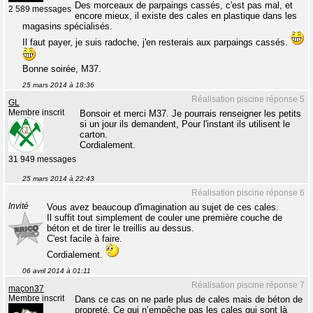
Des morceaux de parpaings cassés, c'est pas mal, et
2 589 messages
encore mieux, il existe des cales en plastique dans les
magasins spécialisés.
Il faut payer, je suis radoche, j'en resterais aux parpaings cassés.
Bonne soirée, M37.
25 mars 2014 à 18:36
Réalisation piscine réponse 5
GL
Membre inscrit
Bonsoir et merci M37. Je pourrais renseigner les petits
si un jour ils demandent, Pour l'instant ils utilisent le
carton.
Cordialement.
31 949 messages
25 mars 2014 à 22:43
Réalisation piscine réponse 6
Invité
Vous avez beaucoup d'imagination au sujet de ces cales.
Il suffit tout simplement de couler une première couche de
béton et de tirer le treillis au dessus.
C'est facile à faire.
Cordialement.
06 avril 2014 à 01:11
Réalisation piscine réponse 7
maçon37
Membre inscrit
Dans ce cas on ne parle plus de cales mais de béton de
propreté. Ce qui n’empêche pas les cales qui sont là