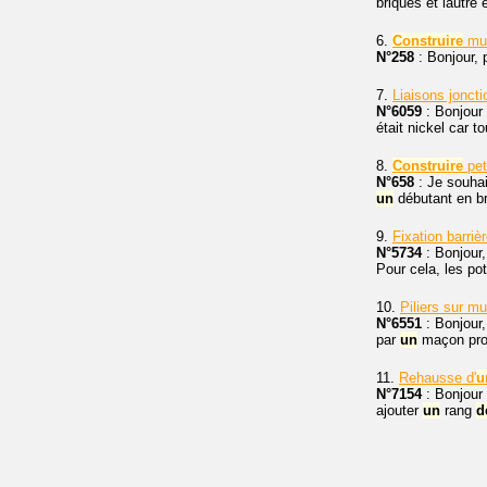
briques et lautre
6.
Construire
mu
N°258
: Bonjour,
7.
Liaisons jonct
N°6059
: Bonjour 
était nickel car t
8.
Construire
pet
N°658
: Je souha
un
débutant en bri
9.
Fixation barriè
N°5734
: Bonjour,
Pour cela, les po
10.
Piliers sur m
N°6551
: Bonjour,
par
un
maçon pro
11.
Rehausse d'
u
N°7154
: Bonjour 
ajouter
un
rang
d