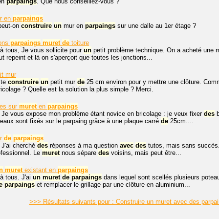
 en
parpaings
. Que nous conseillez-vous ?
r en
parpaings
 peut-on
construire
un
mur en
parpaings
sur une dalle au 1er étage ?
ions
parpaings
muret
de
toiture
à tous, Je vous sollicite pour
un
petit problème technique. On a acheté une m
out repeint et là on s'aperçoit que toutes les jonctions...
it mur
ite
construire
un
petit mur
de
25 cm environ pour y mettre une clôture. Comme
colage ? Quelle est la solution la plus simple ? Merci.
res sur
muret
en
parpaings
 Je vous expose mon problème étant novice en bricolage : je veux fixer
des
b
teaux sont fixés sur le parpaing grâce à une plaque carré
de
25cm....
ur
de
parpaings
 J'ai cherché
des
réponses à ma question
avec
des
tutos, mais sans succès.
fessionnel. Le
muret
nous sépare
des
voisins, mais peut être...
n
muret
existant en
parpaings
à tous. J'ai
un
muret
de
parpaings
dans lequel sont scellés plusieurs potea
e
parpaings
et remplacer le grillage par une clôture en aluminium...
>>> Résultats suivants pour : Construire un muret avec des parpa