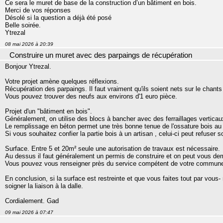
Ce sera le muret de base de la construction d’un bâtiment en bois.
Merci de vos réponses
Désolé si la question a déjà été posé
Belle soirée.
Ytrezal
08 mai 2026 à 20:39
Construire un muret avec des parpaings de récupération
Bonjour Ytrezal.
Votre projet amène quelques réflexions.
Récupération des parpaings. Il faut vraiment qu'ils soient nets sur le chan
Vous pouvez trouver des neufs aux environs d'1 euro pièce.
Projet d'un "bâtiment en bois".
Généralement, on utilise des blocs à bancher avec des ferraillages verticaux
Le remplissage en béton permet une très bonne tenue de l'ossature bois au
Si vous souhaitez confier la partie bois à un artisan , celui-ci peut refuser
Surface. Entre 5 et 20m² seule une autorisation de travaux est nécessaire.
Au dessus il faut généralement un permis de construire et on peut vous de
Vous pouvez vous renseigner près du service compétent de votre commun
En conclusion, si la surface est restreinte et que vous faites tout par vous
soigner la liaison à la dalle.
Cordialement. Gad
09 mai 2026 à 07:47