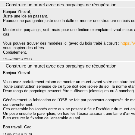
Construire un muret avec des parpaings de récupération
Bonjour Ytrezal,
Juste une ide en passant.
Pourquoi ne pas garder juste que la dalle et monter une structure en bois 
Monter des parpaings, soit, mais pour une finition exemplaire il vaut mieux 
cas.
Vous pouvez trouver des modèles ici (avec du bois traité à cœur) :
https://
vous inspirer des offres.
Cordialement.
10 mai 2026 à 23:49
Construire un muret avec des parpaings de récupération
Bonjour Ytrezal.
Vous avez parfaitement raison de monter un muret avant votre ossature boi
Toute construction sérieuse de ce type doit être isolée du sol, la norme é
Deux rangs de parpaings peuvent être suffisants (classiques ou à bancher).
Généralement la fabrication de l'OSB se fait par panneaux composés de mon
contreventement.
Ces ensemble boulonnés entre eux se posent à fleur l'extérieur du muret en
On pose ensuite le pare -pluie, on fixe les liteaux assurant une lame d'air v
Bien assurer la fixation de l'ensemble au sol.
Bon travail. Gad
11 mai 2026 à 07:13