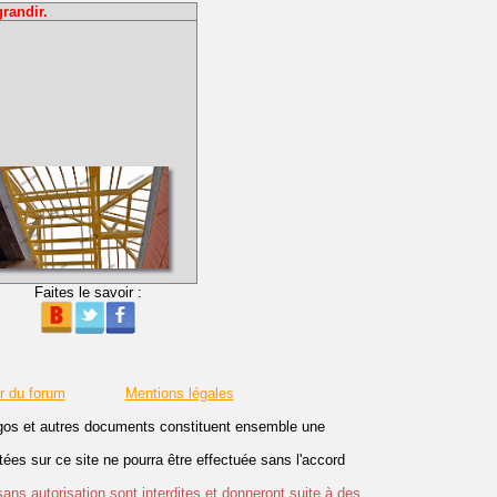
randir.
Faites le savoir :
r du forum
Mentions légales
logos et autres documents constituent ensemble une
es sur ce site ne pourra être effectuée sans l'accord
sans autorisation sont interdites et donneront suite à des