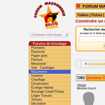
FORUM M
Vidéos
|
Fiches
|
Construire un 
Rechercher da
ou taper le n° d'une 
Choisissez votre langue
Forums de bricolage
Plomberie
Électricité
Papier peint
Peinture
Menuiserie
Question pr
Sols . Carrelages
Maçonnerie
Isolation
7263
Questions T
Chauffage
Climatisation
Ytrezal
Écologie Habitat
Membre inscrit
Bricolage Créatif Photos
Litiges Travaux
Toitures
Décoration