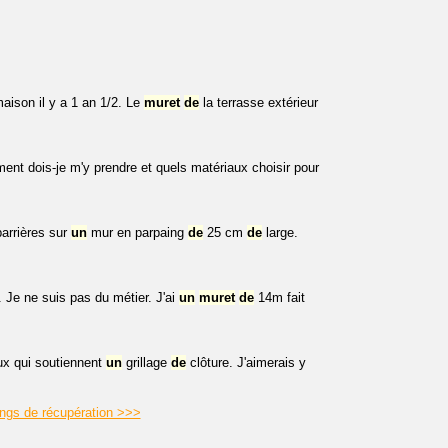
aison il y a 1 an 1/2. Le
muret
de
la terrasse extérieur
nt dois-je m'y prendre et quels matériaux choisir pour
arrières sur
un
mur en parpaing
de
25 cm
de
large.
 Je ne suis pas du métier. J'ai
un
muret
de
14m fait
ux qui soutiennent
un
grillage
de
clôture. J'aimerais y
ings de récupération >>>