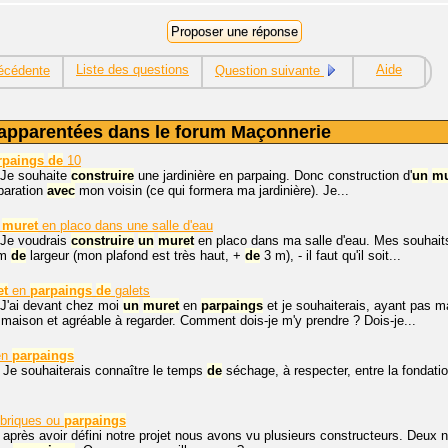
Liste des questions
Aide
écédente
Question suivante
apparentées dans le forum Maçonnerie
rpaings
de
10
 Je souhaite
construire
une jardinière en parpaing. Donc construction d'
un
mu
aration
avec
mon voisin (ce qui formera ma jardinière). Je...
muret
en placo dans une salle d'eau
 Je voudrais
construire
un
muret
en placo dans ma salle d'eau. Mes souhaits 
 m
de
largeur (mon plafond est très haut, +
de
3 m), - il faut qu'il soit...
et
en
parpaings
de
galets
 J'ai devant chez moi
un
muret
en
parpaings
et je souhaiterais, ayant pas 
 maison et agréable à regarder. Comment dois-je m'y prendre ? Dois-je...
en
parpaings
 Je souhaiterais connaître le temps
de
séchage, à respecter, entre la fondatio
briques ou
parpaings
 après avoir défini notre projet nous avons vu plusieurs constructeurs. Deux n