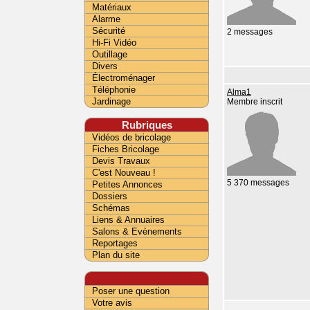
Matériaux
Alarme
Sécurité
2 messages
Hi-Fi Vidéo
Outillage
Divers
Électroménager
Téléphonie
Alma1
Jardinage
Membre inscrit
Rubriques
Vidéos de bricolage
Fiches Bricolage
Devis Travaux
C'est Nouveau !
5 370 messages
Petites Annonces
Dossiers
Schémas
Liens & Annuaires
Salons & Evènements
Reportages
Plan du site
Poser une question
Votre avis