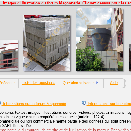
Images d'illustration du forum Maçonnerie. Cliquez dessus pour les ag
Liste des questions
Aide
écédente
Question suivante
Informations sur le forum Maçonnerie
Informations sur le moteu
contenu, textes, images, illustrations sonores, vidéos, photos, animations, 
lois en vigueur sur la propriété intellectuelle (article L.122-4).
ommerciale ou non commerciale même partielle des données qui sont présenté
 la SARL Bricovidéo.
e partielle du contenu de ce site et de l'utilisation de la marque Bricovidéo 