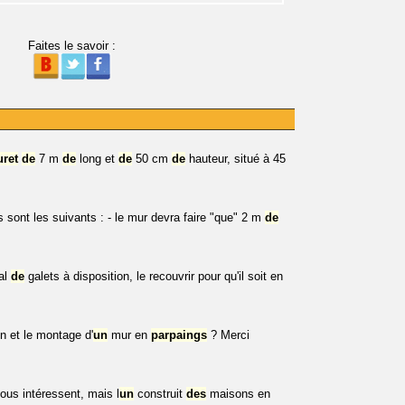
Faites le savoir :
ret
de
7 m
de
long et
de
50 cm
de
hauteur, situé à 45
sont les suivants : - le mur devra faire "que" 2 m
de
mal
de
galets à disposition, le recouvrir pour qu'il soit en
n et le montage d'
un
mur en
parpaings
? Merci
ous intéressent, mais l
un
construit
des
maisons en