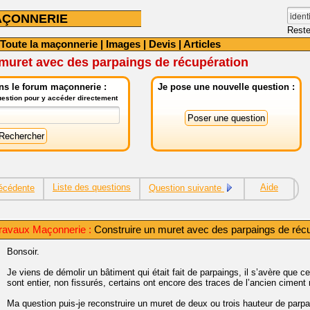
AÇONNERIE
Reste
Toute la maçonnerie
|
Images
|
Devis
|
Articles
muret avec des parpaings de récupération
ns le forum maçonnerie :
Je pose une nouvelle question :
question pour y accéder directement
Liste des questions
Aide
écédente
Question suivante
ravaux Maçonnerie :
Construire un muret avec des parpaings de réc
Bonsoir.
Je viens de démolir un bâtiment qui était fait de parpaings, il s’avère que c
sont entier, non fissurés, certains ont encore des traces de l’ancien cimen
Ma question puis-je reconstruire un muret de deux ou trois hauteur de parp