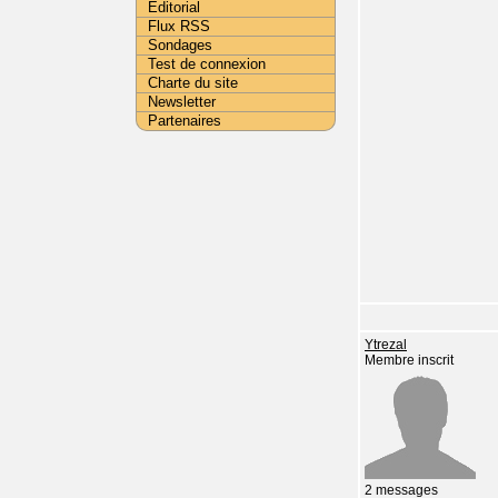
Editorial
Flux RSS
Sondages
Test de connexion
Charte du site
Newsletter
Partenaires
Ytrezal
Membre inscrit
2 messages