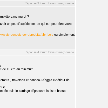
Réponse 3 forum travaux maçonnerie
complète sans muret ?
avoir un peu d'expérience, ce qui est peut-être votre
www.vivreenbois.com/produits/abri-bois
ou simplement
Réponse 4 forum travaux maçonnerie
s.
tant de 15 cm au minimum.
tants , traverses et panneau d'agglo extérieur de
duit.
entilée puis le bardage dépassant la lisse basse.