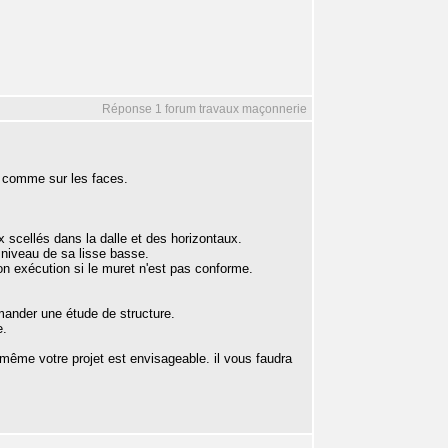
Réponse 1 forum travaux maçonnerie
ts comme sur les faces.
 scellés dans la dalle et des horizontaux.
 niveau de sa lisse basse.
 son exécution si le muret n'est pas conforme.
mander une étude de structure.
e.
- même votre projet est envisageable. il vous faudra