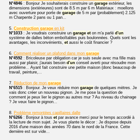
N°4846
: Bonjour Je souhaiterais construire un
garage
extérieur, les
dimensions (extérieures) sont de 8.5 m par 6 m Matériaux : moellons
avec ouverture pour porte de
garage
de 5 m par (probablement) 2.125
m Charpente 2 pans ou 1 pan...
5.
Construction
garage
en kit
N°1033
: Je voudrais construire un
garage
et
on m'a parlé
d'un
système de dalles béton emboîtables puis boulonnées. Quels sont les
avantages, les inconvénients,
et
aussi le coût financier ?
6.
Comment réaliser un plafond dans mon
garage
N°4592
: Bricoleuse par obligation car je suis seule avec ma fille mais
aussi par plaisir, j'aurais besoin
d'un
conseil averti pour résoudre mon
problème... Ayant fait construire une petite maison (donc beaucoup de
travail, peinture,...
7.
Réduction de mon
garage
N°6515
: Bonjour. Je veux réduire mon
garage
de quelques mètres. Je
vais donc créer un nouveau pignon. Je me pose la question de
comment je peux lier le pignon au autres mur ? Au niveau du chainage
? Je veux faire le pignon...
8.
Problème remontées capillaires dalle
N°6266
: Bonjour à tous
et
par avance merci pour le temps accordé à
la lecture de mon sujet. Je vous plante le décor : Je dispose depuis
2016 d'une maison des années 70 dans le nord de la France. Cette
dernière est sur vide...