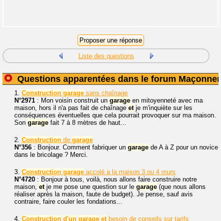
Liste des questions
Questions apparentées dans le forum Maçonner
1.
Construction
garage
sans chaînage
N°2971
: Mon voisin construit un
garage
en mitoyenneté avec ma
maison, hors il n'a pas fait de chaînage
et
je m'inquiète sur les
conséquences éventuelles que cela pourrait provoquer sur ma maison.
Son
garage
fait 7 à 8 mètres de haut...
2.
Construction
de
garage
N°356
: Bonjour. Comment fabriquer un
garage
de A à Z pour un novice
dans le bricolage ? Merci.
3.
Construction
garage
accolé a la maison 3 ou 4 murs
N°4720
: Bonjour à tous, voilà, nous allons faire construire notre
maison,
et
je me pose une question sur le
garage
(que nous allons
réaliser après la maison, faute de budget). Je pense, sauf avis
contraire, faire couler les fondations...
4.
Construction
d'un
garage
et
besoin de conseils sur tarifs