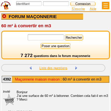
S'inscrire
Aide
FORUM MAÇONNERIE
60 m² à convertir en m3
7 272
questions dans le
forum maçonnerie
Liste des questions
4392
Maçonnerie maison maison :
60 m² à convertir en m3
Invité
Bonjour
J'ai une surface de 60 m² à bétonner. Combien cela fait-il en m3
? Merci