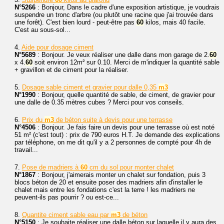
N°5266
: Bonjour, Dans le cadre d'une exposition artistique, je voudrais
suspendre un tronc d'arbre (ou plutôt une racine que j'ai trouvée dans
une forêt). C'est bien lourd - peut-être pas
60
kilos, mais 40 facile.
C'est au sous-sol...
4.
Aide pour dosage ciment
N°5689
: Bonjour. Je veux réaliser une dalle dans mon garage de 2.
60
x 4.
60
soit environ 12m² sur 0.10. Merci de m'indiquer la quantité sable
+ gravillon et de ciment pour la réaliser.
5.
Dosage sable ciment et gravier pour dalle 0,35
m3
N°1990
: Bonjour, quelle quantité de sable, de ciment, de gravier pour
une dalle de 0.35 mètres cubes ? Merci pour vos conseils.
6.
Prix du
m3
de béton suite à devis pour une terrasse
N°4506
: Bonjour. Je fais faire un devis pour une terrasse où est noté
51 m² (c'est tout) : prix de 790 euros H.T. Je demande des explications
par téléphone, on me dit qu'il y a 2 personnes de compté pour 4h de
travail...
7.
Pose de madriers à
60
cm du sol pour monter chalet
N°1867
: Bonjour, j'aimerais monter un chalet sur fondation, puis 3
blocs béton de 20 et ensuite poser des madriers afin d'installer le
chalet mais entre les fondations c'est la terre ! les madriers ne
peuvent-ils pas pourrir ? ou est-ce...
8.
Quantite ciment sable eau par
m3
de béton
N°5150
: Je souhaite réaliser une dalle béton sur laquelle il y aura des