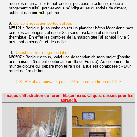
meubles et un atelier (établi ancien, perceuse à colonne, meuble
rangement outils), pouvez-vous m'indiquer les quantités de ciment,
sable et eau par
m3
qu'il me...
9.
Conseils réduction portée solives
N°5121
: Bonjour, je souhaite couler un plancher béton léger dans mes
combles aménagés cela pour 2 raisons : isolation phonique et
thermique.
En
effet les combles de la maison que j'ai acheté il y a 5
ans sont aménagés et des dalles...
10.
Questions ferraillage fondation
N°6507
: Bonjour à tous, Voici une description de mon projet (j'habite
une maison sûrement centenaire
en
Ile de France). Actuellement, le
mur de clôture qui sépare mon terrain de la rue est composée : - D'un
muret de 1m de haut...
>>> Résultats suivants pour : 60 m² à convertir en m3 >>>
Images d'illustration du forum Maçonnerie. Cliquez dessus pour les
agrandir.