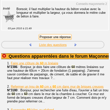
Conseils maçonnerie 2
Invité
Bonsoir, il faut multiplier la hauteur du béton voulue avec la
longueur et multiplier la largeur, ça vous donnera le mètre cube
de béton à faire.
03 juin 2010 à 21:49
Liste des questions
Questions apparentées dans le forum Maçonner
1.
Faire une clôture de
60
m linéaire
N°2386
: Bonjour, je dois faire une clôture de
60
mètres linéaires sur
une hauteur de 60cm + 20cm de fondation (1 parpaing). J'aimerai
savoir combien de parpaings, de ciment, de sable et de gravier il me
faut pour réaliser mes travaux ?...
2.
Refermer un trou de
60
cm x
60
cm dans mur de briques creuses
N°3180
: Bonjour, pour rechercher une fuite d'eau, l'ouvrier a fait un trou
de
60
cm x
60
cm dans le mur de la chambre à coucher. Ce mur est
formé de briques creuses d'une largeur de 7 cm. Comment dois-je m'y
prendre pour refermer ce...
3.
Suspendre
60
kilos au plafond