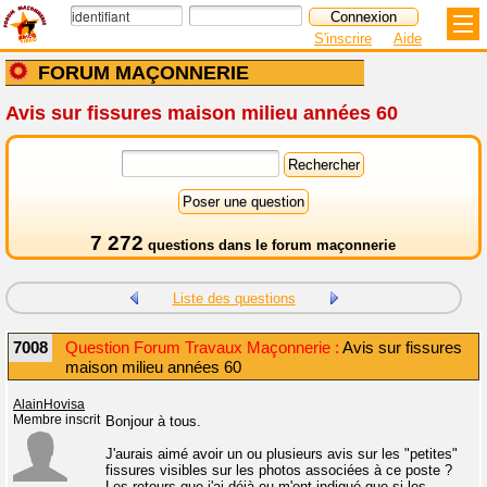
S'inscrire
Aide
FORUM MAÇONNERIE
Avis sur fissures maison milieu années 60
7 272
questions dans le
forum maçonnerie
Liste des questions
7008
Question Forum Travaux Maçonnerie :
Avis sur fissures
maison milieu années 60
AlainHovisa
Membre inscrit
Bonjour à tous.
J'aurais aimé avoir un ou plusieurs avis sur les "petites"
fissures visibles sur les photos associées à ce poste ?
Les retours que j'ai déjà eu m'ont indiqué que si les