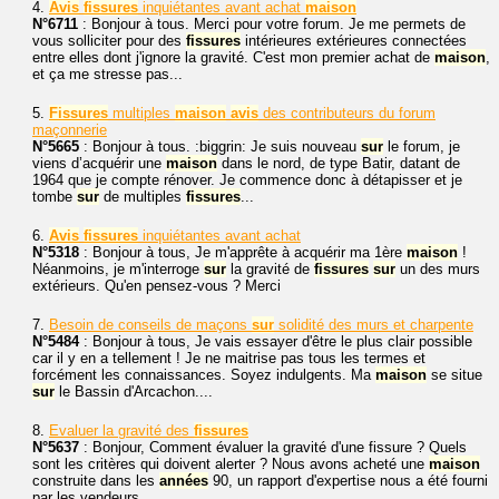
4.
Avis
fissures
inquiétantes avant achat
maison
N°6711
: Bonjour à tous. Merci pour votre forum. Je me permets de
vous solliciter pour des
fissures
intérieures extérieures connectées
entre elles dont j'ignore la gravité. C'est mon premier achat de
maison
,
et ça me stresse pas...
5.
Fissures
multiples
maison
avis
des contributeurs du forum
maçonnerie
N°5665
: Bonjour à tous. :biggrin: Je suis nouveau
sur
le forum, je
viens d’acquérir une
maison
dans le nord, de type Batir, datant de
1964 que je compte rénover. Je commence donc à détapisser et je
tombe
sur
de multiples
fissures
...
6.
Avis
fissures
inquiétantes avant achat
N°5318
: Bonjour à tous, Je m'apprête à acquérir ma 1ère
maison
!
Néanmoins, je m'interroge
sur
la gravité de
fissures
sur
un des murs
extérieurs. Qu'en pensez-vous ? Merci
7.
Besoin de conseils de maçons
sur
solidité des murs et charpente
N°5484
: Bonjour à tous, Je vais essayer d'être le plus clair possible
car il y en a tellement ! Je ne maitrise pas tous les termes et
forcément les connaissances. Soyez indulgents. Ma
maison
se situe
sur
le Bassin d'Arcachon....
8.
Evaluer la gravité des
fissures
N°5637
: Bonjour, Comment évaluer la gravité d'une fissure ? Quels
sont les critères qui doivent alerter ? Nous avons acheté une
maison
construite dans les
années
90, un rapport d'expertise nous a été fourni
par les vendeurs...