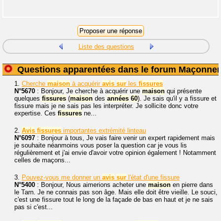
Liste des questions
Questions apparentées dans le forum Maçonner
1.
Cherche
maison
à acquérir
avis
sur
les
fissures
N°5670
: Bonjour, Je cherche à acquérir une
maison
qui présente
quelques
fissures
(
maison
des
années
60
). Je sais qu'il y a fissure et
fissure mais je ne sais pas les interpréter. Je sollicite donc votre
expertise. Ces
fissures
ne...
2.
Avis
fissures
importantes extrémité linteau
N°6097
: Bonjour à tous, Je vais faire venir un expert rapidement mais
je souhaite néanmoins vous poser la question car je vous lis
régulièrement et j'ai envie d'avoir votre opinion également ! Notamment
celles de maçons...
3.
Pouvez-vous me donner un
avis
sur
l'état d'une fissure
N°5400
: Bonjour, Nous aimerions acheter une
maison
en pierre dans
le Tarn. Je ne connais pas son âge. Mais elle doit être vieille. Le souci,
c'est une fissure tout le long de la façade de bas en haut et je ne sais
pas si c'est...