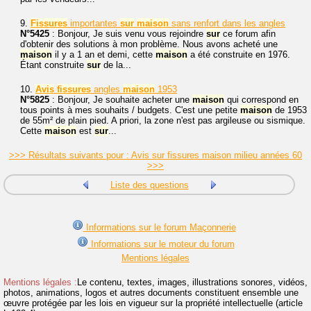
9.
Fissures
importantes
sur
maison
sans renfort dans les angles
N°5425
: Bonjour, Je suis venu vous rejoindre
sur
ce forum afin
d'obtenir des solutions à mon problème. Nous avons acheté une
maison
il y a 1 an et demi, cette
maison
a été construite en 1976.
Étant construite
sur
de la...
10.
Avis
fissures
angles
maison
1953
N°5825
: Bonjour, Je souhaite acheter une
maison
qui correspond en
tous points à mes souhaits / budgets. C'est une petite
maison
de 1953
de 55m² de plain pied. A priori, la zone n'est pas argileuse ou sismique.
Cette
maison
est
sur
...
>>> Résultats suivants pour : Avis sur fissures maison milieu années 60
>>>
Liste des questions
Informations sur le forum Maçonnerie
Informations sur le moteur du forum
Mentions légales
Mentions légales :
Le contenu, textes, images, illustrations sonores, vidéos,
photos, animations, logos et autres documents constituent ensemble une
œuvre protégée par les lois en vigueur sur la propriété intellectuelle (article