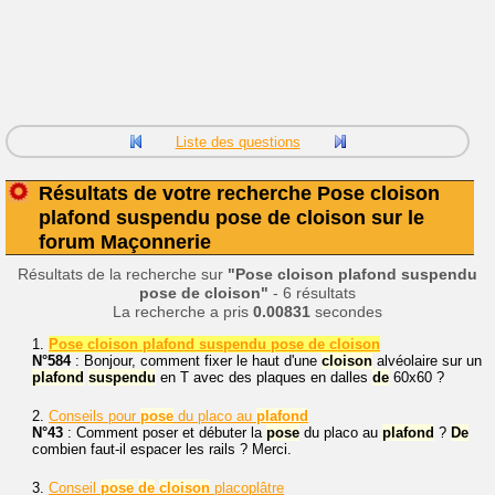
Liste des questions
Résultats de votre recherche Pose cloison
plafond suspendu pose de cloison sur le
forum Maçonnerie
Résultats de la recherche sur
"Pose cloison plafond suspendu
pose de cloison"
- 6 résultats
La recherche a pris
0.00831
secondes
1.
Pose cloison plafond suspendu pose de cloison
N°584
: Bonjour, comment fixer le haut d'une
cloison
alvéolaire sur un
plafond
suspendu
en T avec des plaques en dalles
de
60x60 ?
2.
Conseils pour
pose
du placo au
plafond
N°43
: Comment poser et débuter la
pose
du placo au
plafond
?
De
combien faut-il espacer les rails ? Merci.
3.
Conseil
pose
de
cloison
placoplâtre