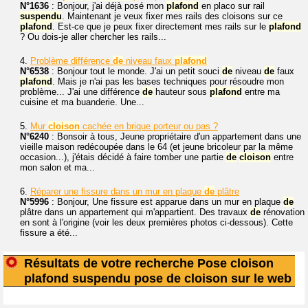
N°1636
: Bonjour, j'ai déjà posé mon
plafond
en placo sur rail
suspendu
. Maintenant je veux fixer mes rails des cloisons sur ce
plafond
. Est-ce que je peux fixer directement mes rails sur le
plafond
? Ou dois-je aller chercher les rails...
4.
Problème différence
de
niveau faux
plafond
N°6538
: Bonjour tout le monde. J'ai un petit souci
de
niveau
de
faux
plafond
. Mais je n'ai pas les bases techniques pour résoudre mon
problème... J'ai une différence
de
hauteur sous
plafond
entre ma
cuisine et ma buanderie. Une...
5.
Mur
cloison
cachée en brique porteur ou pas ?
N°6240
: Bonsoir à tous, Jeune propriétaire d'un appartement dans une
vieille maison redécoupée dans le 64 (et jeune bricoleur par la même
occasion...), j'étais décidé à faire tomber une partie
de
cloison
entre
mon salon et ma...
6.
Réparer une fissure dans un mur en plaque
de
plâtre
N°5996
: Bonjour, Une fissure est apparue dans un mur en plaque
de
plâtre dans un appartement qui m'appartient. Des travaux
de
rénovation
en sont à l'origine (voir les deux premières photos ci-dessous). Cette
fissure a été...
Résultats de votre recherche Pose cloison
plafond suspendu pose de cloison sur le web